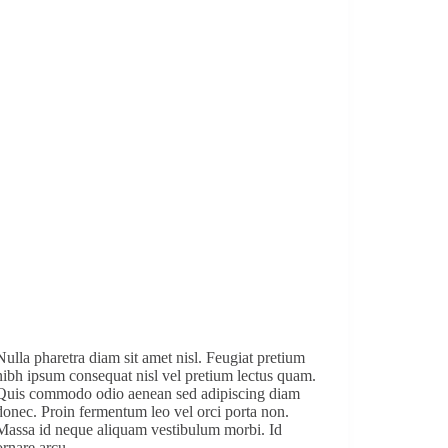
Nulla pharetra diam sit amet nisl. Feugiat pretium
nibh ipsum consequat nisl vel pretium lectus quam.
Quis commodo odio aenean sed adipiscing diam
donec. Proin fermentum leo vel orci porta non.
Massa id neque aliquam vestibulum morbi. Id
ornare arcu…