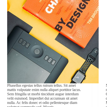
Phasellus egestas tellus rutrum tellus. Sit amet
mattis vulputate enim nulla aliquet porttitor lacus.
Sem fringilla ut morbi tincidunt augue interdum
velit euismod. Imperdiet dui accumsan sit amet
nulla. Ac felis donec et odio pellentesque diam
volutpat commodo sed. Mauris…